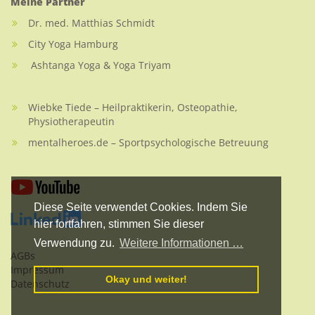
Meine Partner
Britt Worofsky
Donnerstags
Dr. med. Matthias Schmidt
20:30 - 21:30 Uhr Level 1 Studio
City Yoga Hamburg
Ashtanga Yoga & Yoga Triyam
Pilates Wochenende im Seehotel Neuklostersee 2026
06. - 08.11.2026
Wiebke Tiede – Heilpraktikerin, Osteopathie,
mehr zu den Reisen unter
Pilates-Reise
n
Physiotherapeutin
mentalheroes.de – Sportpsychologische Betreuung
Online und Studio Klassen als Einzelstunden buchbar
hier anmelden
Diese Seite verwendet Cookies. Indem Sie
hier fortfahren, stimmen Sie dieser
Verwendung zu.
Weitere Informationen …
AGBs
Impressum
Okay und weiter!
Datenschutz