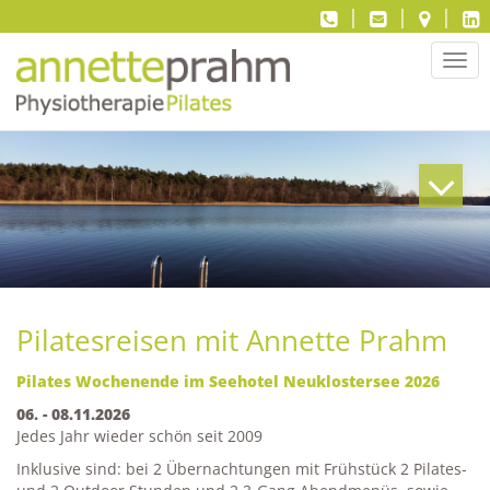
|
|
|
Navi
ein-
Pilatesreisen mit Annette Prahm
Pilates Wochenende im Seehotel Neuklostersee 2026
06. - 08.11.2026
Jedes Jahr wieder schön seit 2009
Inklusive sind: bei 2 Übernachtungen mit Frühstück 2 Pilates-